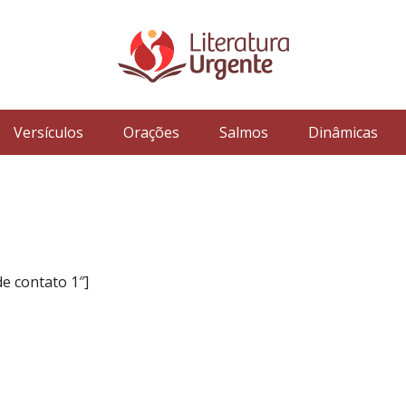
Versículos
Orações
Salmos
Dinâmicas
de contato 1″]