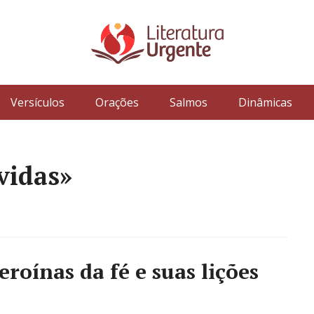
Versículos
Orações
Salmos
Dinâmicas
vidas»
roínas da fé e suas lições